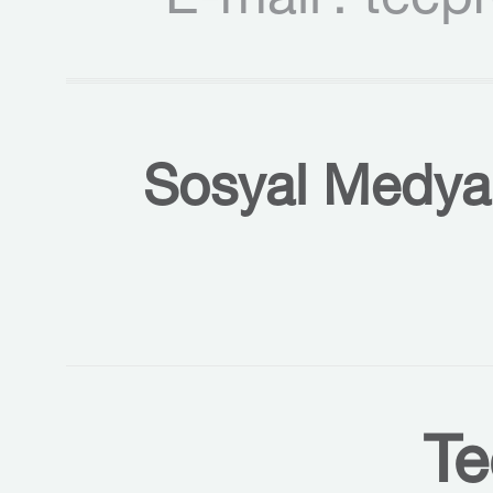
E-mail
: tecp
Sosyal Medyal
Te