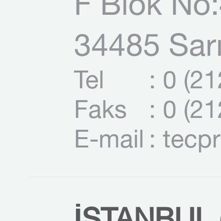
F Blok No:
34485 Sarı
Tel
: 0 (2
Faks
: 0 (2
E-mail
: tecp