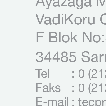
Ayazağa M
VadiKoru O
F Blok No:
34485 Sarı
Tel
: 0 (2
Faks
: 0 (2
E-mail
: tecp