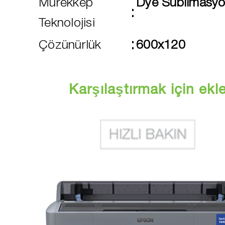
Mürekkep
Dye Süblimasy
:
Teknolojisi
:
Çözünürlük
600x120
Karşılaştırmak için ekl