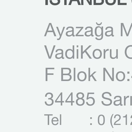
İSTANBUL 
Ayazağa M
VadiKoru O
F Blok No:
34485 Sarı
Tel
: 0 (2