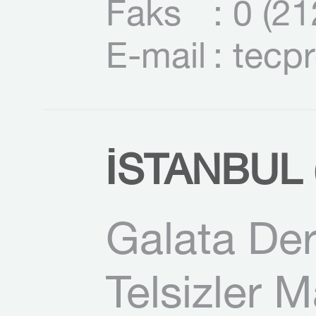
Faks
: 0 (2
E-mail
: tecp
İSTANBUL (
Galata Der
Telsizler 