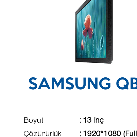
SAMSUNG QB
:
Boyut
13 inç
:
Çözünürlük
1920*1080 (Ful