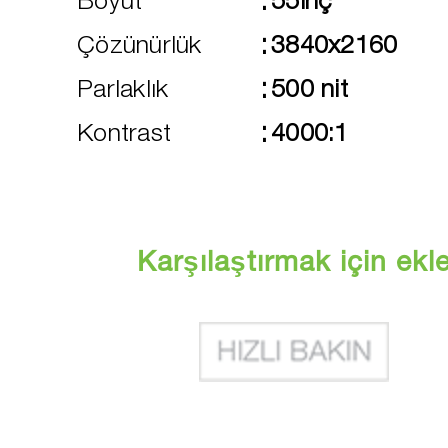
:
Boyut
55inç
:
Çözünürlük
3840x2160
:
Parlaklık
500 nit
:
Kontrast
4000:1
Karşılaştırmak için ekl