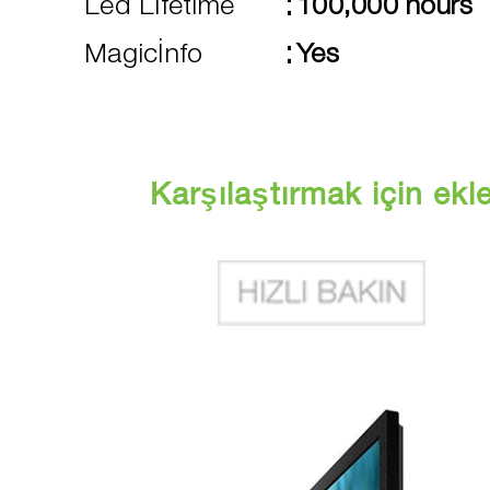
:
Led Lifetime
100,000 hours
:
Magicİnfo
Yes
Karşılaştırmak için ekl