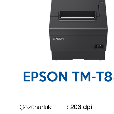
EPSON TM-T8
Çözünürlük
:
203 dpi