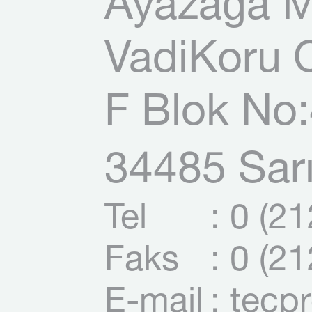
Ayazağa M
VadiKoru O
F Blok No:
34485 Sarı
Tel
: 0 (2
Faks
: 0 (2
E-mail
: tecp