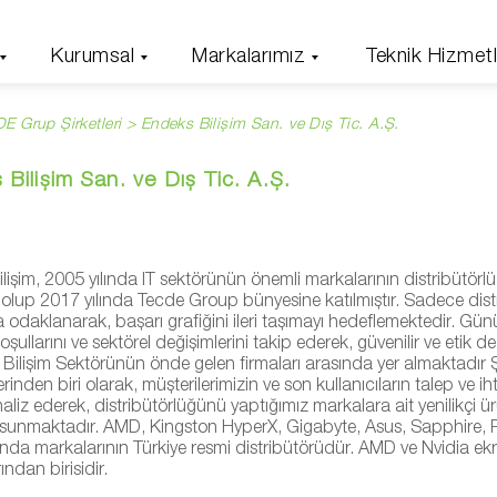
Kurumsal
Markalarımız
Teknik Hizmetl
 Grup Şirketleri > Endeks Bilişim San. ve Dış Tic. A.Ş.
Bilişim San. ve Dış Tic. A.Ş.
ilişim, 2005 yılında IT sektörünün önemli markalarının distribütö
olup 2017 yılında Tecde Group bünyesine katılmıştır. Sadece dis
 odaklanarak, başarı grafiğini ileri taşımayı hedeflemektedir. Gü
şullarını ve sektörel değişimlerini takip ederek, güvenilir ve etik de
e Bilişim Sektörünün önde gelen firmaları arasında yer almaktadır Şi
erinden biri olarak, müşterilerimizin ve son kullanıcıların talep ve i
aliz ederek, distribütörlüğünü yaptığımız markalara ait yenilikçi ürü
sunmaktadır. AMD, Kingston HyperX, Gigabyte, Asus, Sapphire, 
nda markalarının Türkiye resmi distribütörüdür. AMD ve Nvidia ekr
rından birisidir.