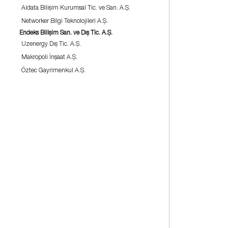
Aidata Bilişim Kurumsal Tic. ve San. A.Ş.
Networker Bilgi Teknolojileri A.Ş.
Endeks Bilişim San. ve Dış Tic. A.Ş.
Uzenergy Dış Tic. A.Ş.
Makropoli İnşaat A.Ş.
Öztec Gayrimenkul A.Ş.