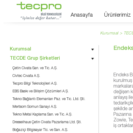
Anasayfa
Ürünlerimiz
Kurumsal > TECDE
Endeks 
Kurumsal
TECDE Grup Şirketleri
Çetin Civata San. ve Tic. A.Ş.
​Endeks B
Civtec Cıvata A.Ş.
kurulmuş 
Tecpro Bilgi Teknolojileri A.Ş.
markalara
EBS Baskı ve Bilişim Çözümleri A.Ş.
değişen ko
anlayış il
Tekno Bağlantı Elemanları Paz. ve Tic. Ltd. Şti.
tedarikçil
Mertsom Somun Sanayi A.Ş.
şekilde an
Pazarına 
Tekno Metal Kaplama San. ve Tic. A.Ş.
Zowie, Te
Dresselhaus Çetin Civata Pazarlama Ltd. Şti.
iş ortakla
Boğaziçi Bilgisayar Tic. ve San. A.Ş.