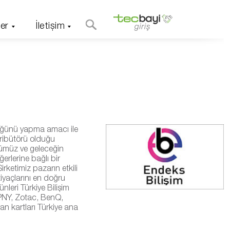
er
İletişim
rlüğünü yapma amacı ile
tribütörü olduğu
nümüz ve geleceğin
ğerlerine bağlı bir
rketimiz pazarın etkili
htiyaçlarını en doğru
nleri Türkiye Bilişim
PNY, Zotac, BenQ,
an kartları Türkiye ana