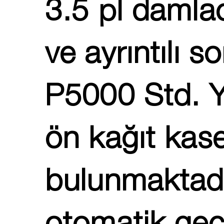
3.5 pl damlac
ve ayrıntılı s
P5000 Std. Y
ön kağıt kase
bulunmaktadı