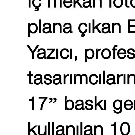
İç mekan foto
plana çıkan
Yazıcı, profe
tasarımcıların
17” baskı gen
kullanılan 1