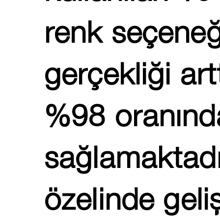
renk seçeneği
gerçekliği ar
%98 oranında
sağlamaktadı
özelinde geli