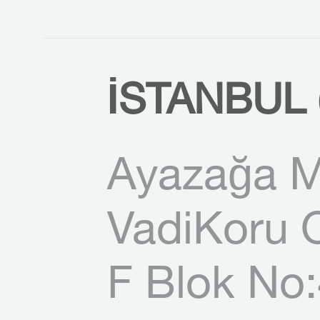
İSTANBUL 
Ayazağa M
VadiKoru O
F Blok No: