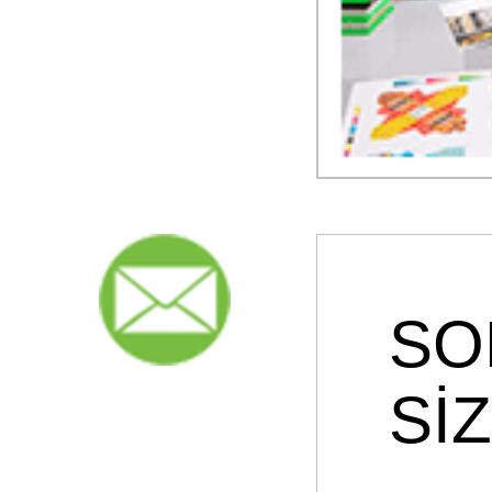
SO
Sİ