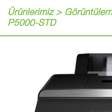
Ürünlerimiz > Görüntülem
P5000-STD