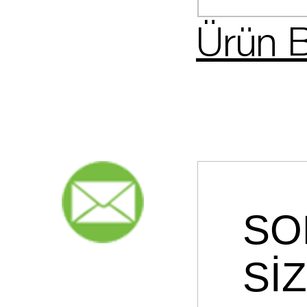
Ürün B
SO
Sİ