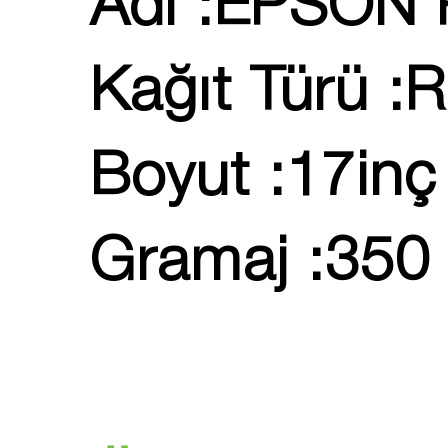
Adı :EPSON 
Kağıt Türü :R
Boyut :17inç
Gramaj :350 