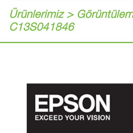
Ürünlerimiz > Görüntülem
C13S041846