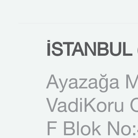
İSTANBUL 
Ayazağa M
VadiKoru O
F Blok No: