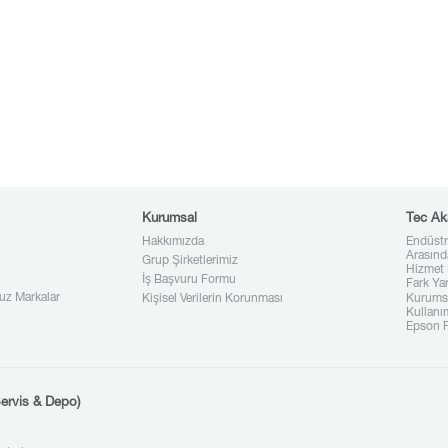
Kurumsal
Tec Ak
Hakkımızda
Endüstr
Arasınd
Grup Şirketlerimiz
Hizmet 
İş Başvuru Formu
Fark Ya
uz Markalar
Kişisel Verilerin Korunması
Kurumsa
Kullanı
Epson P
ervis & Depo)