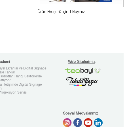
Ürün Broşürü İçin Tıklayınız
ademi
Web Sitelerimiz
iyel Ekranlar ve Digital Signage
aki Farklar
Robotları Hangi Sektörlerde
ratıyor?
l İletişimde Digital Signage
mı
rojeksiyon Servisi
Sosyal Medyalarımız