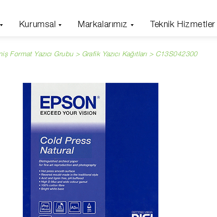
Kurumsal
Markalarımız
Teknik Hizmetler
niş Format Yazıcı Grubu >
Grafik Yazıcı Kağıtları
> C13S042300