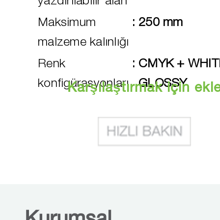
yazdırılabilir alan
Maksimum
:
250 mm
malzeme kalınlığı
Renk
:
CMYK + WHIT
konfigürasyonları
GLOSSY
Karşılaştırmak için ekl