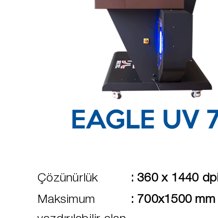
EAGLE UV 
Çözünürlük
:
360 x 1440 dp
Maksimum
:
700x1500 mm