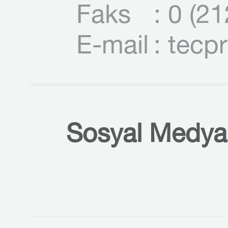
Faks
: 0 (2
E-mail
: tecp
Sosyal Medyal