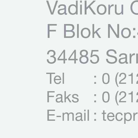
VadiKoru O
F Blok No:
34485 Sarı
Tel
: 0 (2
Faks
: 0 (2
E-mail
: tecp