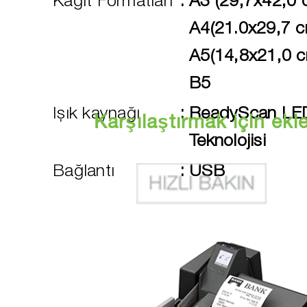
Kağıt Formatları
:
A3 (29,7x42,0 
A4(21.0x29,7 c
A5(14,8x21,0 c
B5
Işık kaynağı
:
ReadyScan LE
Karşılaştırmak için ekl
Teknolojisi
Bağlantı
:
USB