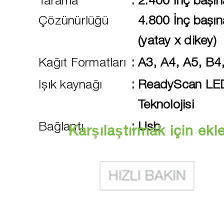
Tarama
:
2.400 İnç başın
Çözünürlüğü
4.800 İnç başın
(yatay x dikey)
Kağıt Formatları
:
A3, A4, A5, B4
Işık kaynağı
:
ReadyScan LE
Teknolojisi
Bağlantı
:
Usb
Karşılaştırmak için ekl