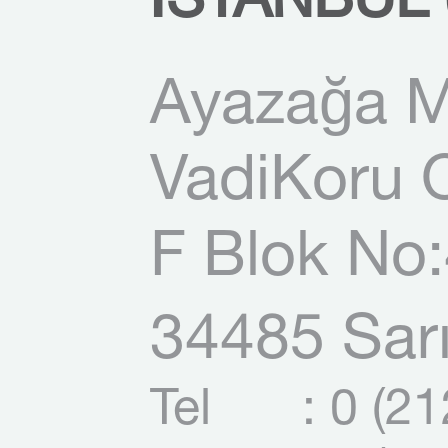
İSTANBUL 
Ayazağa M
VadiKoru O
F Blok No:
34485 Sarı
Tel
: 0 (2