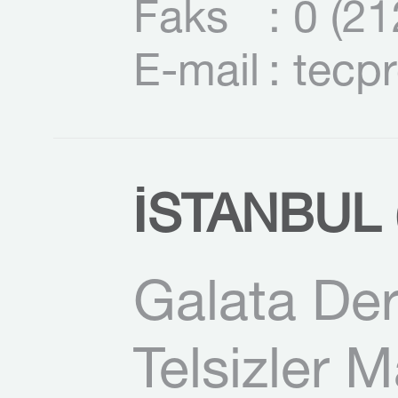
Faks
: 0 (2
E-mail
: tecp
İSTANBUL (
Galata Der
Telsizler 