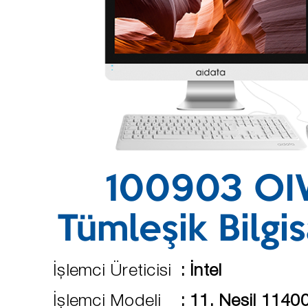
100903 O
Tümleşik Bilgi
İşlemci Üreticisi
:
İntel
İşlemci Modeli
:
11. Nesil 1140