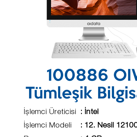
100886 O
Tümleşik Bilgi
İşlemci Üreticisi
:
İntel
İşlemci Modeli
:
12. Nesil 1210