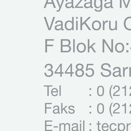
Ayazağa M
VadiKoru O
F Blok No:
34485 Sarı
Tel
: 0 (2
Faks
: 0 (2
E-mail
: tecp