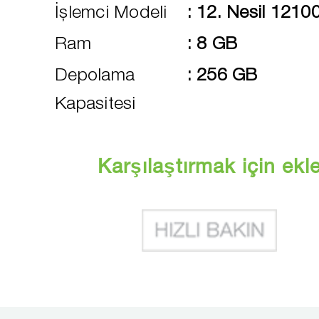
İşlemci Modeli
:
12. Nesil 1210
Ram
:
8 GB
Depolama
:
256 GB
Kapasitesi
Karşılaştırmak için ekl