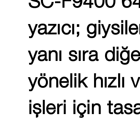
SC-F9400 64
yazıcı; giysile
yanı sıra diğe
yönelik hızlı
işleri için tas