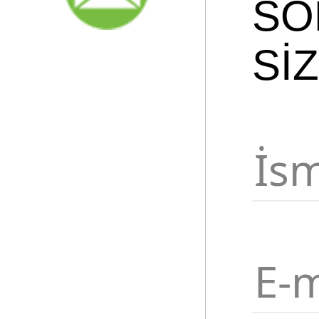
SO
Sİ