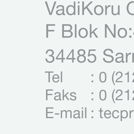
VadiKoru O
F Blok No:
34485 Sarı
Tel
: 0 (2
Faks
: 0 (2
E-mail
: tecp