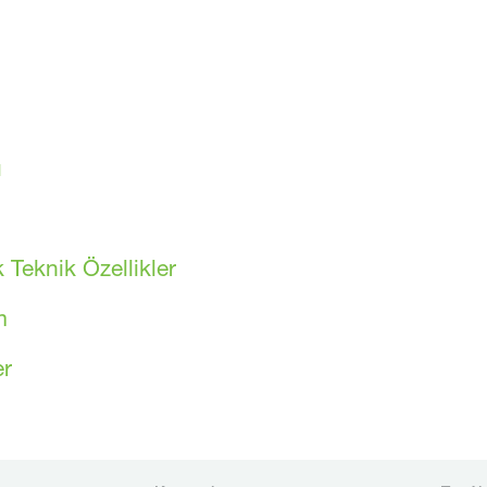
ı
 Teknik Özellikler
m
er