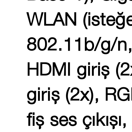
WLAN (isteğe
802.11b/g/n, 
HDMI giriş (
giriş (2x), R
fiş ses çıkışı,