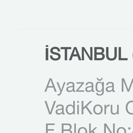
İSTANBUL 
Ayazağa M
VadiKoru O
F Blok No: