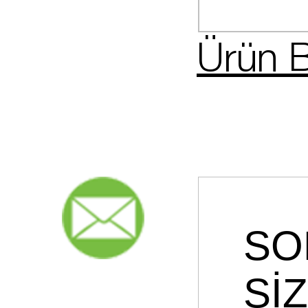
Ürün B
SO
Sİ