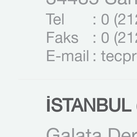
34485 Sarı
Tel
: 0 (2
Faks
: 0 (2
E-mail
: tecp
İSTANBUL (