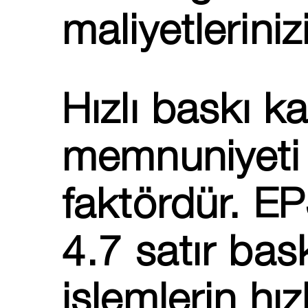
maliyetleriniz
Hızlı baskı k
memnuniyeti a
faktördür. 
4.7 satır bask
işlemlerin hız