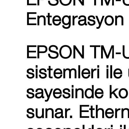
EPSON TM-U2
Entegrasyon
EPSON TM-U2
sistemleri il
sayesinde ko
sunar. Ethern