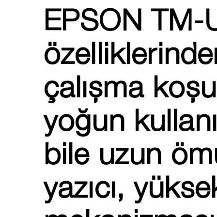
EPSON TM-U
özelliklerinde
çalışma koşul
yoğun kullan
bile uzun öm
yazıcı, yüksek