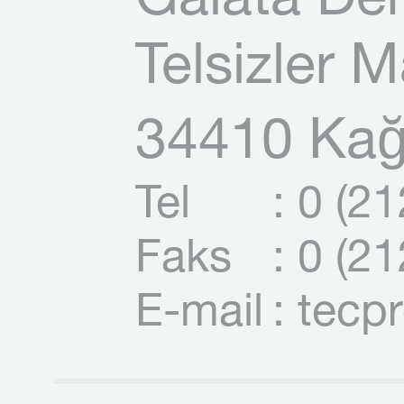
Galata Der
Telsizler 
34410 Kağı
Tel
: 0 (2
Faks
: 0 (2
E-mail
: tecp