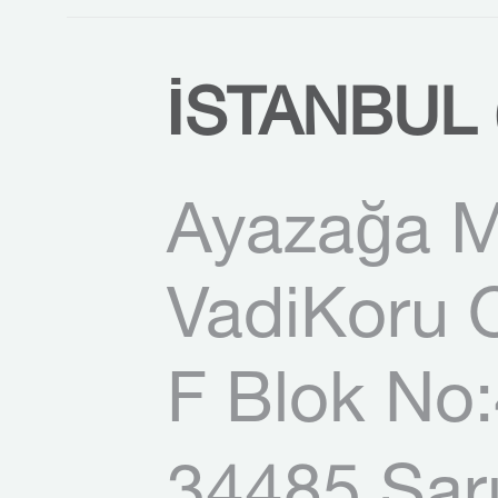
İSTANBUL 
Ayazağa M
VadiKoru O
F Blok No: