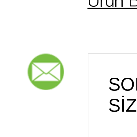
Ürün B
SO
Sİ