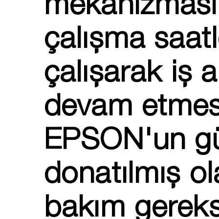
mekanizması
çalışma saatl
çalışarak iş 
devam etmesi
EPSON'un güve
donatılmış 
bakım gereksi