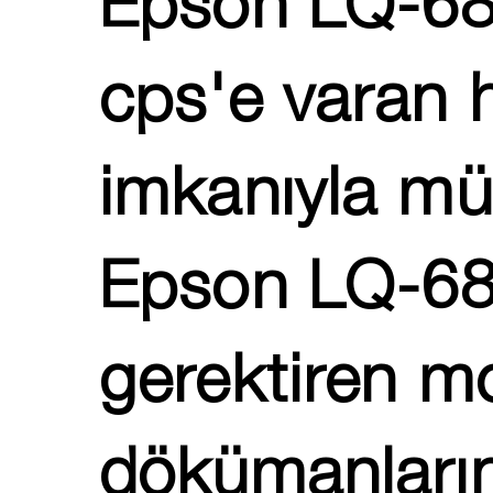
Epson LQ-680
cps'e varan 
imkanıyla mü
Epson LQ-680
gerektiren mo
dökümanları