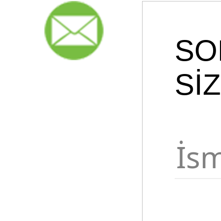
SO
Sİ