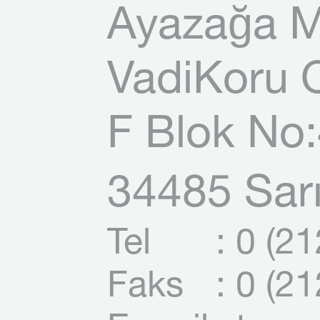
Ayazağa M
VadiKoru O
F Blok No:
34485 Sarı
Tel
: 0 (2
Faks
: 0 (2