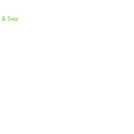
ü
ı & Ses