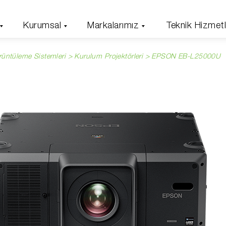
Kurumsal
Markalarımız
Teknik Hizmetl
rüntüleme Sistemleri >
Kurulum Projektörleri
> EPSON EB-L25000U