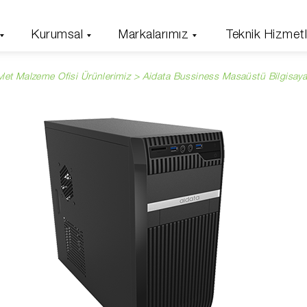
Kurumsal
Markalarımız
Teknik Hizmetl
vlet Malzeme Ofisi Ürünlerimiz >
Aidata Bussiness Masaüstü Bilgisaya