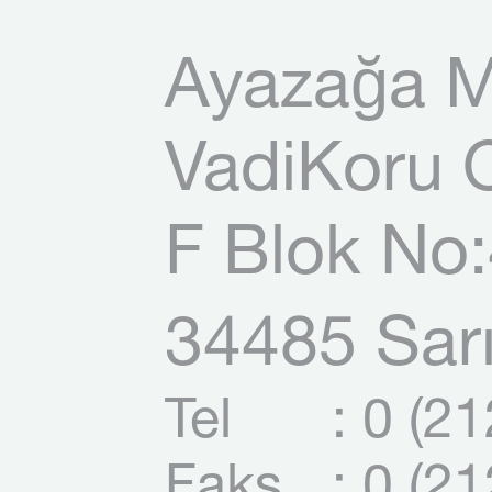
Ayazağa M
VadiKoru O
F Blok No:
34485 Sarı
Tel
: 0 (2
Faks
: 0 (2